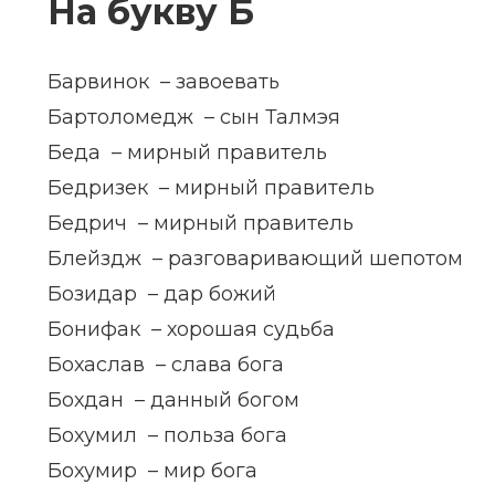
На букву Б
Барвинок – завоевать
Бартоломедж – сын Талмэя
Беда – мирный правитель
Бедризек – мирный правитель
Бедрич – мирный правитель
Блейздж – разговаривающий шепотом
Бозидар – дар божий
Бонифак – хорошая судьба
Бохаслав – слава бога
Бохдан – данный богом
Бохумил – польза бога
Бохумир – мир бога