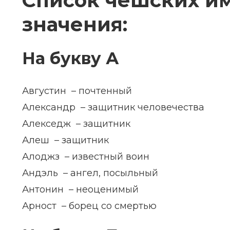
Список чешских им
значения:
На букву А
Августин – почтенный
Александр – защитник человечества
Алекседж – защитник
Алеш – защитник
Алоджз – известный воин
Андэль – ангел, посыльный
Антонин – неоценимый
Арност – борец со смертью