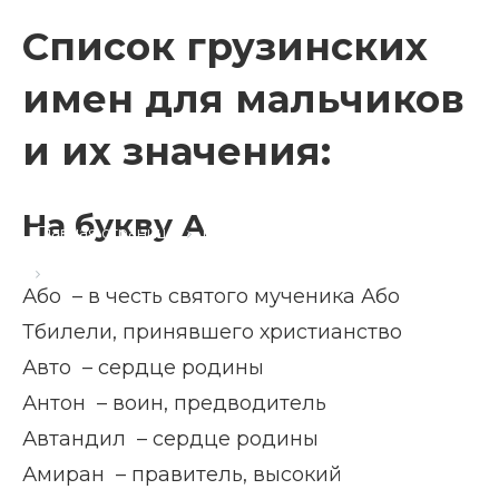
Список грузинских
имен для мальчиков
и их значения:
На букву А
Главная страница
Блог
Мужские грузинские имена
Або – в честь святого мученика Або
Тбилели, принявшего христианство
Авто – сердце родины
Антон – воин, предводитель
Автандил – сердце родины
Амиран – правитель, высокий