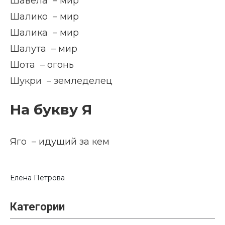
Шавела – мир
Шалико – мир
Шалика – мир
Шалута – мир
Шота – огонь
Шукри – земледелец
На букву Я
Яго – идущий за кем
Елена Петрова
Категории