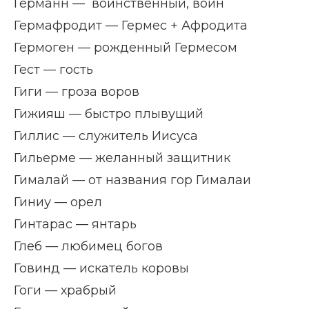
Германн — воинственный, воин
Гермафродит — Гермес + Афродита
Гермоген — рожденный Гермесом
Гест — гость
Гиги — гроза воров
Гижияш — быстро плывущий
Гиллис — служитель Иисуса
Гильерме — желанный защитник
Гималай — от названия гор Гималаи
Гиниу — орел
Гинтарас — янтарь
Глеб — любимец богов
Говинд — искатель коровы
Гоги — храбрый