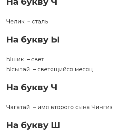
На букву Ч
Челик – сталь
На букву Ы
Ышик – свет
Ысылай – светящийся месяц
На букву Ч
Чагатай – имя второго сына Чингиз
На букву Ш