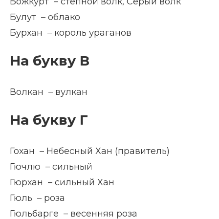
Божкурт – степной волк, Серый волк
Булут – облако
Бурхан – король ураганов
На букву В
Волкан – вулкан
На букву Г
Гохан – Небесный Хан (правитель)
Гючлю – сильный
Гюрхан – сильный Хан
Гюль – роза
Гюльбарге – весенняя роза