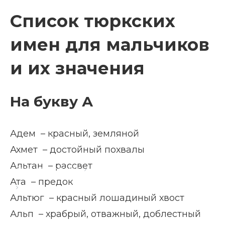
Список тюркских
имен для мальчиков
и их значения
На букву А
Адем – красный, земляной
Ахмет – достойный похвалы
Альтан – рассвет
Главная страница
Блог
Ата – предок
Мужские тюркские имена
Альтюг – красный лошадиный хвост
Альп – храбрый, отважный, доблестный