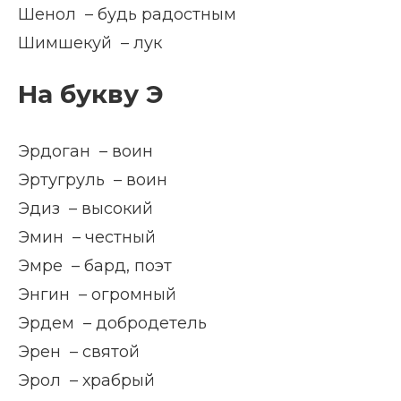
Шенол – будь радостным
Шимшекуй – лук
На букву Э
Эрдоган – воин
Эртугруль – воин
Эдиз – высокий
Эмин – честный
Эмре – бард, поэт
Энгин – огромный
Эрдем – добродетель
Эрен – святой
Эрол – храбрый