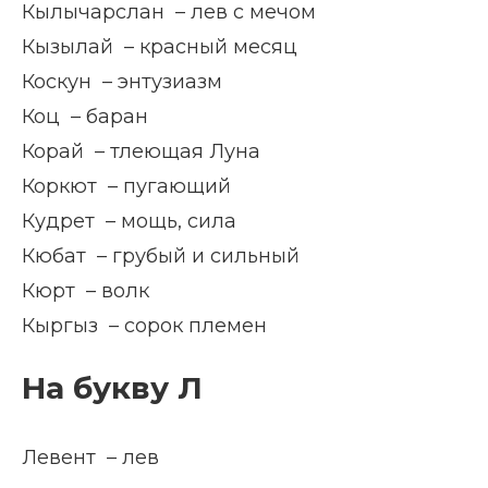
Кылычарслан – лев с мечом
Кызылай – красный месяц
Коскун – энтузиазм
Коц – баран
Корай – тлеющая Луна
Коркют – пугающий
Кудрет – мощь, сила
Кюбат – грубый и сильный
Кюрт – волк
Кыргыз – сорок племен
На букву Л
Левент – лев