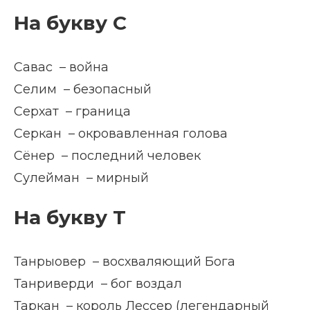
На букву С
Савас – война
Селим – безопасный
Серхат – граница
Серкан – окровавленная голова
Сёнер – последний человек
Сулейман – мирный
На букву Т
Танрыовер – восхваляющий Бога
Танриверди – бог воздал
Таркан – король Лессер (легендарный