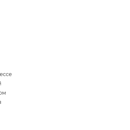
ессе
й
том
я