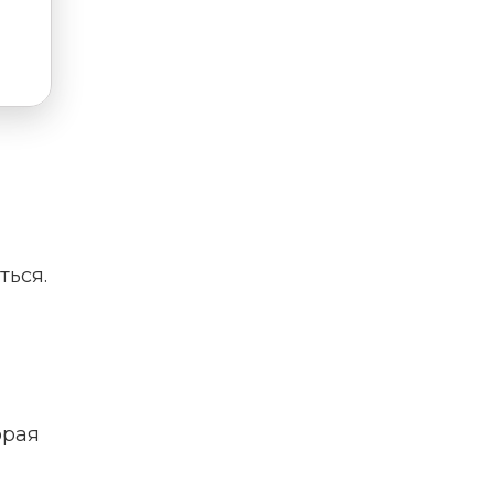
ться.
орая