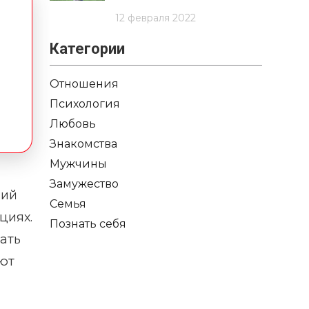
12 февраля 2022
Категории
Отношения
Психология
Любовь
Знакомства
Мужчины
Замужество
ний
Семья
циях.
Познать себя
ать
уют