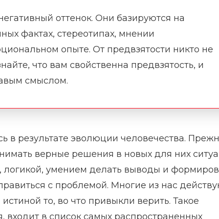
егативный оттенок. Они базируются на
ных фактах, стереотипах, мнении
циональном опыте. От предвзятости никто не
знайте, что вам свойственна предвзятость, и
равым смыслом.
сь в результате эволюции человечества. Преж
имать верные решения в новых для них ситуа
, логикой, умением делать выводы и формиров
справиться с проблемой. Многие из нас действ
истиной то, во что привыкли верить. Такое
, входит в список самых распространенных