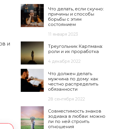
Что делать, если скучно:
причины и способы
борьбы с этим
состоянием
11 января 2023
ов и
Треугольник Карпмана:
роли и их проработка
4 декабря 2022
Что должен делать
мужчина по дому: как
честно распределить
обязанности
е
28 сентября 2022
Совместимость знаков
зодиака в любви: можно
ли по ней строить
отношения