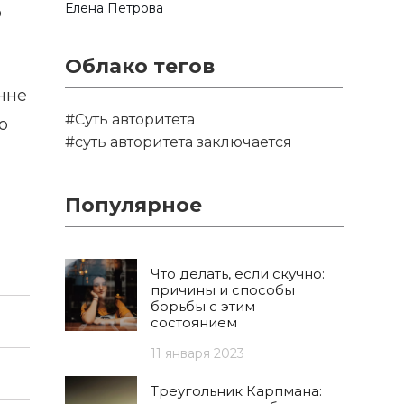
Елена Петрова
о
Облако тегов
нне
#Суть авторитета
о
#суть авторитета заключается
Популярное
Что делать, если скучно:
причины и способы
борьбы с этим
состоянием
11 января 2023
Треугольник Карпмана: