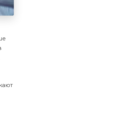
ше
в
ажают