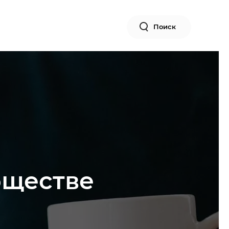
Поиск
бществе