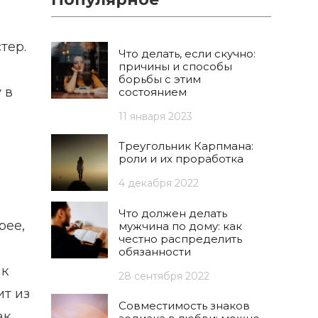
тер.
Что делать, если скучно:
причины и способы
борьбы с этим
 в
состоянием
11 января 2023
Треугольник Карпмана:
роли и их проработка
4 декабря 2022
Что должен делать
рее,
мужчина по дому: как
честно распределить
обязанности
 к
28 сентября 2022
ит из
Совместимость знаков
ак