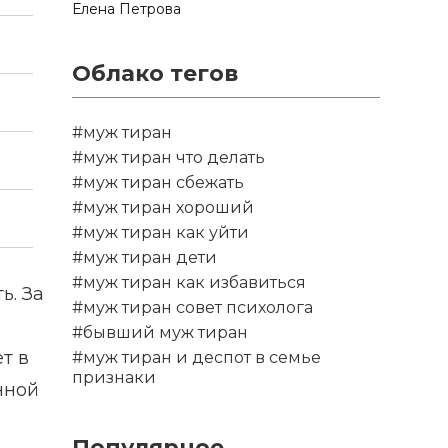
Елена Петрова
Облако тегов
#муж тиран
#муж тиран что делать
#муж тиран сбежать
#муж тиран хороший
#муж тиран как уйти
#муж тиран дети
#муж тиран как избавиться
ь. За
#муж тиран совет психолога
#бывший муж тиран
т в
#муж тиран и деспот в семье
признаки
нной
Популярное