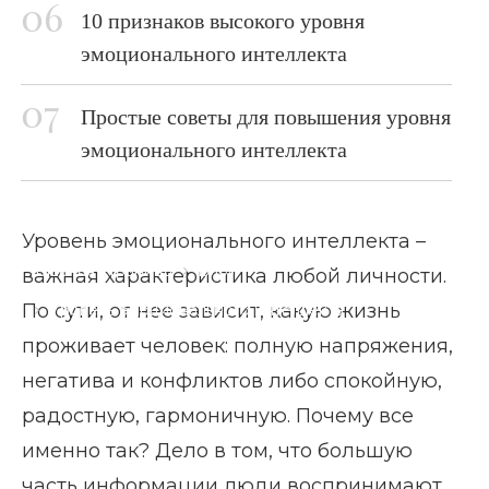
10 признаков высокого уровня
эмоционального интеллекта
Простые советы для повышения уровня
эмоционального интеллекта
Уровень эмоционального интеллекта –
Главная страница
Блог
важная характеристика любой личности.
По сути, от нее зависит, какую жизнь
Уровень эмоционального интеллекта
проживает человек: полную напряжения,
негатива и конфликтов либо спокойную,
радостную, гармоничную. Почему все
именно так? Дело в том, что большую
часть информации люди воспринимают