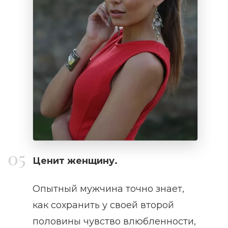
Ценит женщину.
Опытный мужчина точно знает,
как сохранить у своей второй
половины чувство влюбленности,