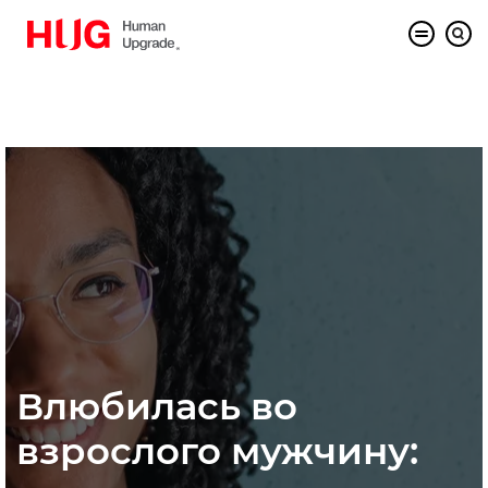
Влюбилась во
взрослого мужчину: