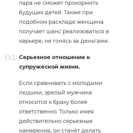
пара не сможет прокормить
будущих детей. Также при
подобном раскладе женщина
получает шанс реализоваться в
карьере, не гонясь за деньгами.
Серьезное отношение к
супружеской жизни.
Если сравнивать с молодыми
людьми, зрелый мужчина
относится к браку более
ответственно. Только имея
действительно серьезные
намерения, он станет делать