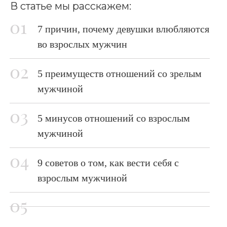
В статье мы расскажем:
7 причин, почему девушки влюбляются
во взрослых мужчин
5 преимуществ отношений со зрелым
мужчиной
5 минусов отношений со взрослым
мужчиной
9 советов о том, как вести себя с
взрослым мужчиной