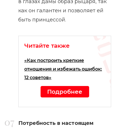
в глазах дамы образ рыцаря, так
как он галантен и позволяет ей
быть принцессой.
Читайте также
«Как построить крепкие
отношения и избежать ошибок:
12 советов»
Подробнее
Потребность в настоящем