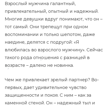
Взрослый мужчина галантный,
привлекательный, опытный и надежный.
Многие девушки вдруг понимают, что он –
тот самый. Они трепещут при одном
воспоминании и только шепотом, даже
наедине, делятся с подругой: «Я
влюбилась во взрослого мужчину». Сейчас
такого рода отношения с разницей в
Главная страница
Блог
возрасте – далеко не новинка.
Влюбилась во взрослого мужчину
Чем же привлекает зрелый партнер? Во-
первых, дает удивительное чувство
защищенности и покоя. С ним – как за
каменной стеной. Он – надежный тыл и