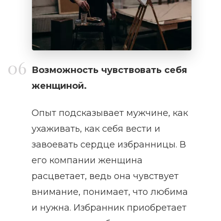
Возможность чувствовать себя
женщиной.
Опыт подсказывает мужчине, как
ухаживать, как себя вести и
завоевать сердце избранницы. В
его компании женщина
расцветает, ведь она чувствует
внимание, понимает, что любима
и нужна. Избранник приобретает