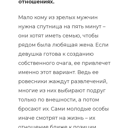
отношениях.
Мало кому из зрелых мужчин
нужна спутница на пять минут –
они хотят иметь семью, чтобы
рядом была любящая жена. Если
девушка готова к созданию
собственного очага, ее привлечет
именно этот вариант. Ведь ее
ровесники жаждут развлечений,
многие из них выбирают подруг
только по внешности, а потом
бросают их. Сами молодые особы
иначе смотрят на жизнь – их
отношение ближе к позиции