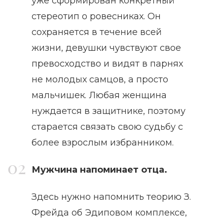
уже сформирован конкретный
стереотип о ровесниках. Он
сохраняется в течение всей
жизни, девушки чувствуют свое
превосходство и видят в парнях
не молодых самцов, а просто
мальчишек. Любая женщина
нуждается в защитнике, поэтому
старается связать свою судьбу с
более взрослым избранником.
Мужчина напоминает отца.
Здесь нужно напомнить теорию З.
Фрейда об Эдиповом комплексе,