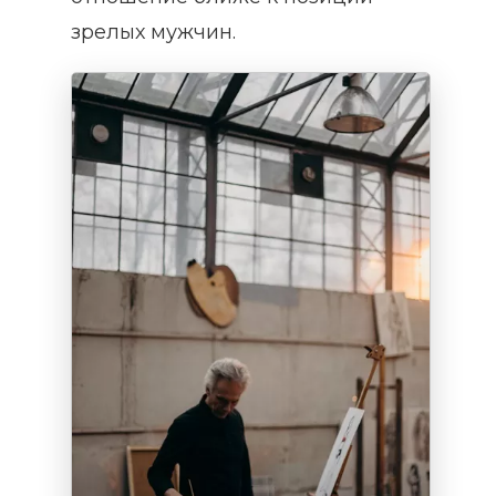
зрелых мужчин.