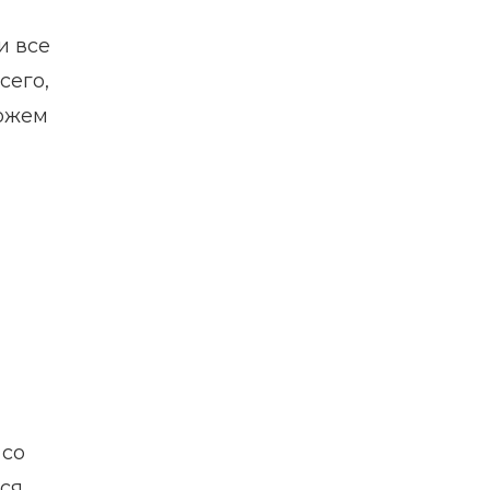
и все
сего,
можем
 со
ься