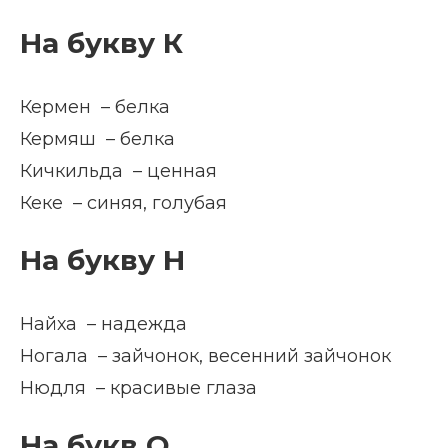
На букву К
Кермен – белка
Кермяш – белка
Кичкильда – ценная
Кеке – синяя, голубая
На букву Н
Найха – надежда
Ногала – зайчонок, весенний зайчонок
Нюдля – красивые глаза
На букв О