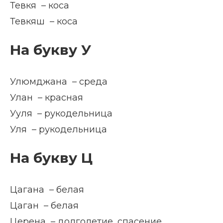
Тевкя – коса
Тевкяш – коса
На букву У
Улюмджана – среда
Улан – красная
Ууля – рукодельница
Уля – рукодельница
На букву Ц
Цагана – белая
Цаган – белая
Церена – долголетие, спасение