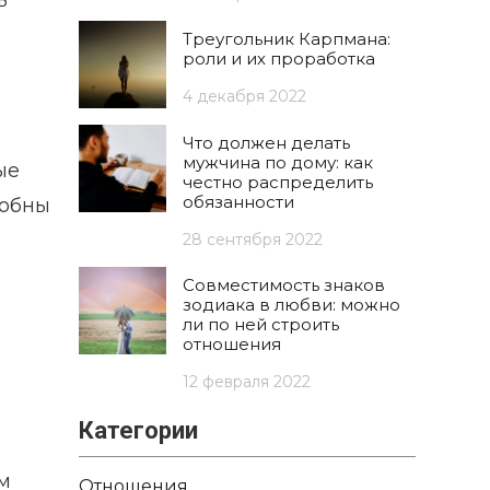
ь
Треугольник Карпмана:
роли и их проработка
4 декабря 2022
Что должен делать
мужчина по дому: как
ые
честно распределить
обязанности
собны
28 сентября 2022
Совместимость знаков
зодиака в любви: можно
ли по ней строить
отношения
12 февраля 2022
Категории
м
Отношения