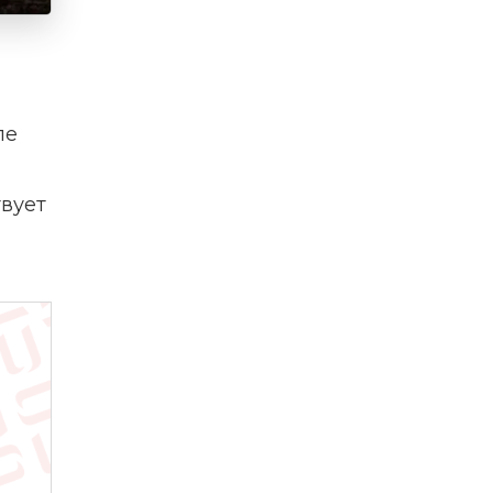
ле
твует