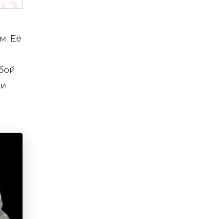
м. Её
бой
 и