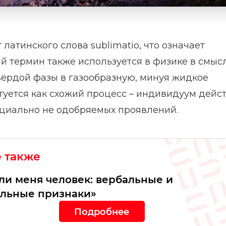
атинского слова sublimatio, что означает
й термин также используется в физике в смыс
твёрдой фазы в газообразную, минуя жидкое
туется как схожий процесс – индивидуум дейс
оциально не одобряемых проявлений.
е также
ли меня человек: вербальные и
льные признаки»
Подробнее