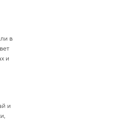
ли в
вет
х и
ай и
и,