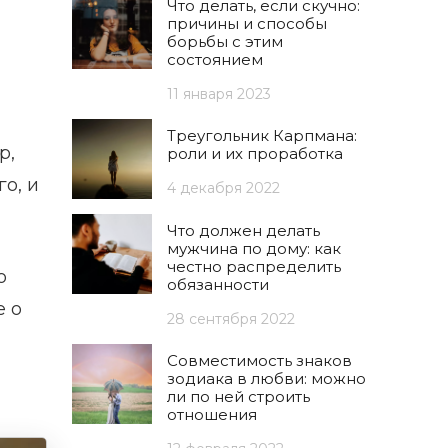
Что делать, если скучно:
причины и способы
борьбы с этим
состоянием
11 января 2023
Треугольник Карпмана:
р,
роли и их проработка
о, и
4 декабря 2022
Что должен делать
мужчина по дому: как
честно распределить
о
обязанности
е о
28 сентября 2022
Совместимость знаков
зодиака в любви: можно
ли по ней строить
отношения