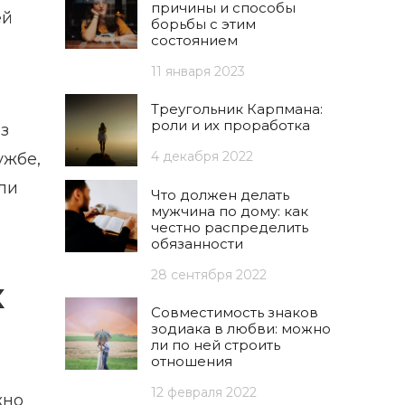
причины и способы
ей
борьбы с этим
состоянием
11 января 2023
Треугольник Карпмана:
роли и их проработка
з
4 декабря 2022
ужбе,
ли
Что должен делать
мужчина по дому: как
честно распределить
обязанности
28 сентября 2022
х
Совместимость знаков
зодиака в любви: можно
ли по ней строить
отношения
12 февраля 2022
жно