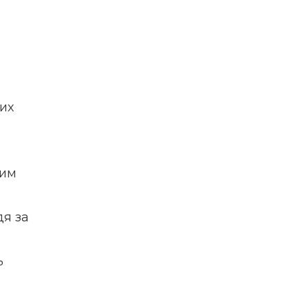
их
ким
дя за
ь