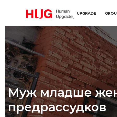
UPGRADE
GROU
Муж младше жен
предрассудков