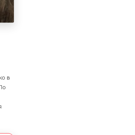
ко в
По
я