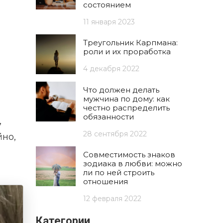
состоянием
11 января 2023
Треугольник Карпмана:
роли и их проработка
4 декабря 2022
Что должен делать
мужчина по дому: как
честно распределить
обязанности
,
28 сентября 2022
йно,
Совместимость знаков
зодиака в любви: можно
ли по ней строить
отношения
12 февраля 2022
Категории