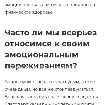
эмоции человека оказывают влияние на
физическое здоровье.
Часто ли мы всерьез
относимся к своим
эмоциональным
Главная страница
Блог
переживаниям?
Отрицательные эмоции и их влияние на
физическое здоровье
Вопрос может показаться глупым, а ответ
очевидным, но все же стоит задуматься.
Большая часть смысла в жизни создается
благодаря каскаду мимолетных и почти