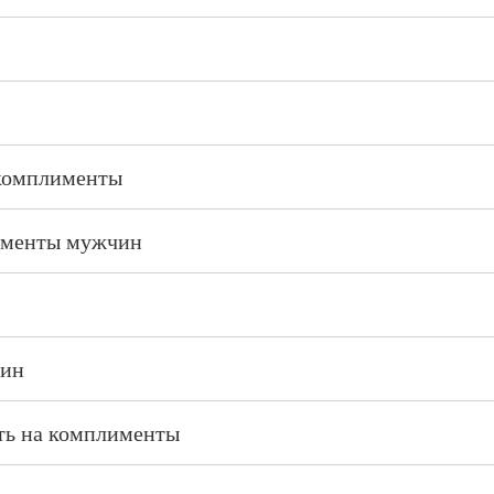
комплименты
лименты мужчин
чин
ть на комплименты