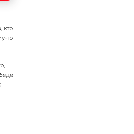
, кто
му-то
о,
обеде
к