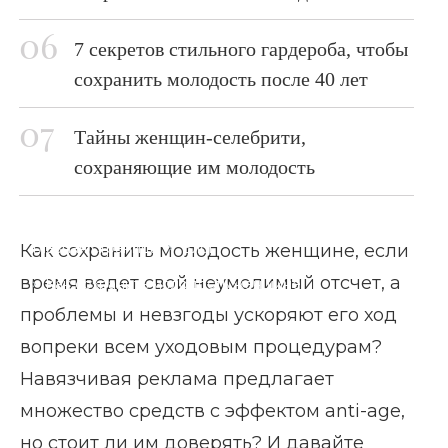
7 секретов стильного гардероба, чтобы
сохранить молодость после 40 лет
Тайны женщин-селебрити,
сохраняющие им молодость
Главная страница
Блог
Как сохранить молодость женщине, если
время ведет свой неумолимый отсчет, а
Как сохранить молодость женщине
проблемы и невзгоды ускоряют его ход
вопреки всем уходовым процедурам?
Навязчивая реклама предлагает
множество средств с эффектом anti-age,
но стоит ли им доверять? И давайте