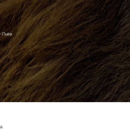
у-Льва
а