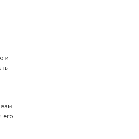
т
о и
ать
 вам
и его