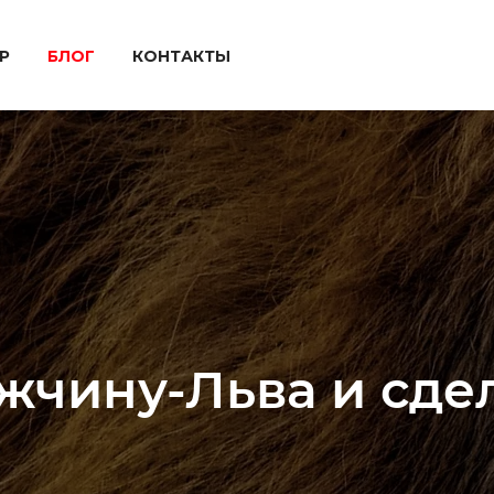
P
БЛОГ
КОНТАКТЫ
жчину-Льва и сдел