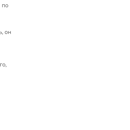
 по
, он
го,