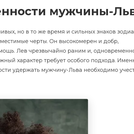
енности мужчины-Ль
вых, но в то же время и сильных знаков зодиа
овместимые черты. Он высокомерен и добр,
омощь. Лев чрезвычайно раним и, одновременно
жный характер требует особого подхода. Имен
ости удержать мужчину-Льва необходимо учес