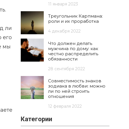
11 января 2023
ть.
Треугольник Карпмана:
роли и их проработка
д ли
4 декабря 2022
о его
Что должен делать
е мы
мужчина по дому: как
честно распределить
обязанности
28 сентября 2022
Совместимость знаков
зодиака в любви: можно
ли по ней строить
отношения
12 февраля 2022
наете
Категории