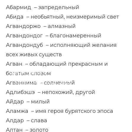
Абармид – запредельный
Абида – необьятный, неизмеримый свет
Агвандоржо – алмазный
Агвандондог – благонамеренный
Агвандондуб – исполняющий желания
всех живых существ
Агван – обладающий прекрасным и
богатым словом
Главная страница
Блог
Агваннима – солнечный
Мужские бурятские имена
Адлибэшэ – непохожий, другой
Айдар – милый
Аламжа – имя героя бурятского эпоса
Алдар – слава
Алтан – золото