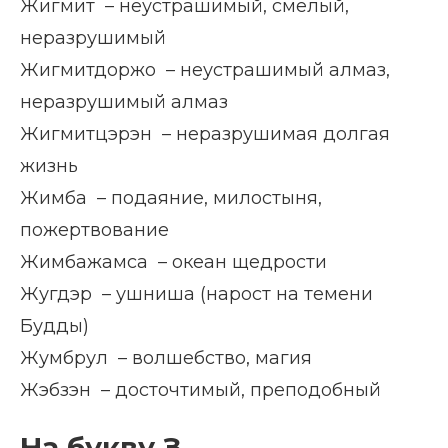
Жигмит – неустрашимый, смелый,
неразрушимый
Жигмитдоржо – неустрашимый алмаз,
неразрушимый алмаз
Жигмитцэрэн – неразрушимая долгая
жизнь
Жимба – подаяние, милостыня,
пожертвование
Жимбажамса – океан щедрости
Жугдэр – ушниша (нарост на темени
Будды)
Жумбрул – волшебство, магия
Жэбзэн – досточтимый, преподобный
На букву З