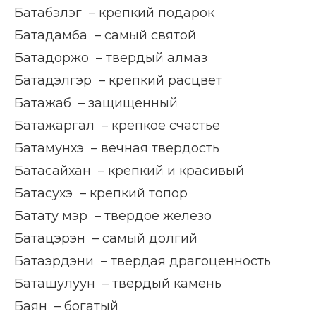
Батабэлэг – крепкий подарок
Батадамба – самый святой
Батадоржо – твердый алмаз
Батадэлгэр – крепкий расцвет
Батажаб – защищенный
Батажаргал – крепкое счастье
Батамунхэ – вечная твердость
Батасайхан – крепкий и красивый
Батасухэ – крепкий топор
Батату мэр – твердое железо
Батацэрэн – самый долгий
Батаэрдэни – твердая драгоценность
Баташулуун – твердый камень
Баян – богатый