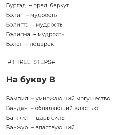
Бургэд – орел, беркут
Бэлиг – мудрость
Бэлигтэ – мудрость
Бэлигма – мудрость
Бэлэг – подарок
#THREE_STEPS#
На букву В
Вампил – умножающий могущество
Вандан – обладающий властью
Ванжил – царь силы
Ванжур – властвующий