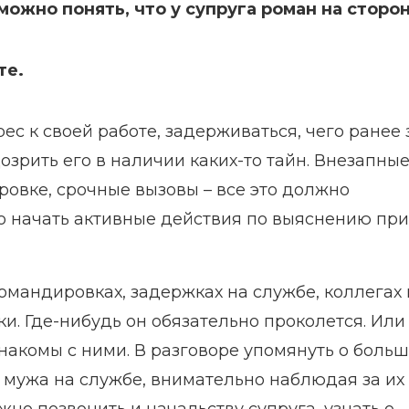
ожно понять, что у супруга роман на сторон
те.
с к своей работе, задерживаться, чего ранее 
дозрить его в наличии каких-то тайн. Внезапны
овке, срочные вызовы – все это должно
о начать активные действия по выяснению при
омандировках, задержках на службе, коллегах 
и. Где-нибудь он обязательно проколется. Или
знакомы с ними. В разговоре упомянуть о боль
мужа на службе, внимательно наблюдая за их
но позвонить и начальству супруга, узнать о