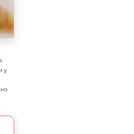
я
и у
жно