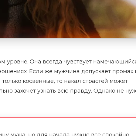
м уровне. Она всегда чувствует намечающийс
ошениях. Если же мужчина допускает промах 
 только косвенные, то накал страстей может
льно захочет узнать всю правду. Однако не ну
ину мужа, но для начала нужно все спокойно