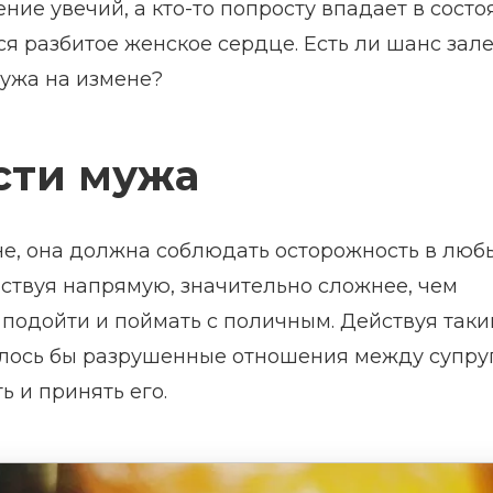
ние увечий, а кто-то попросту впадает в состо
тся разбитое женское сердце. Есть ли шанс зал
мужа на измене?
сти мужа
е, она должна соблюдать осторожность в люб
йствуя напрямую, значительно сложнее, чем
 подойти и поймать с поличным. Действуя так
алось бы разрушенные отношения между супру
ь и принять его.