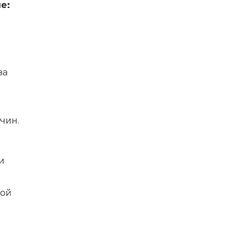
е:
за
е
чин.
и
шой