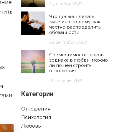
яние
4 декабря 2022
ечить
Что должен делать
мужчина по дому: как
честно распределить
обязанности
28 сентября 2022
Совместимость знаков
зодиака в любви: можно
ли по ней строить
ых
отношения
12 февраля 2022
им
Категории
гами.
Отношения
Психология
Любовь