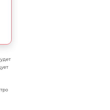
будет
дует
стро