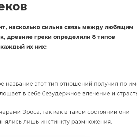
еков
сит, насколько сильна связь между любящим
к, древние греки определили 8 типов
каждый их них:
ое название этот тип отношений получил по и
лощает в себе безудержное влечение и страсть
арами Эроса, так как в таком состоянии они
инялись лишь инстинкту размножения.