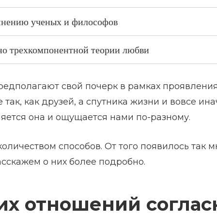
мнению ученых и философов
но трехкомпонентной теории любви
редполагают свой почерк в рамках проявлени
так, как друзей, а спутника жизни и вовсе ина
ляется она и ощущается нами по-разному.
личеством способов. От того появилось так м
сскажем о них более подробно.
их отношений соглас