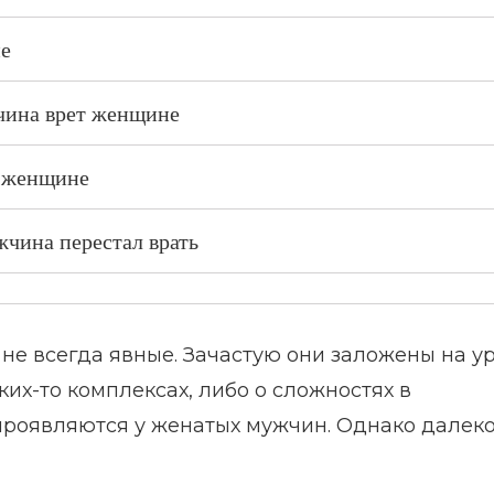
не
чина врет женщине
т женщине
чина перестал врать
не всегда явные. Зачастую они заложены на у
их-то комплексах, либо о сложностях в
 проявляются у женатых мужчин. Однако далеко