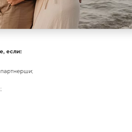
, если:
партнерши;
;