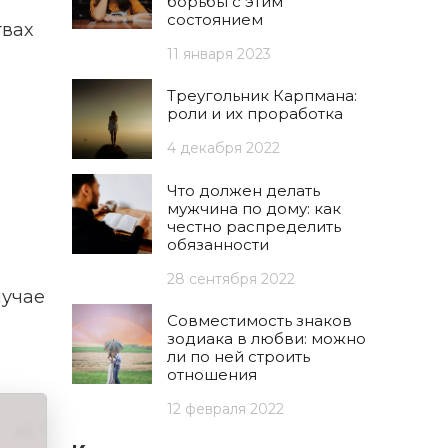
борьбы с этим
состоянием
твах
11 января 2023
Треугольник Карпмана:
роли и их проработка
4 декабря 2022
Что должен делать
мужчина по дому: как
честно распределить
обязанности
28 сентября 2022
лучае
Совместимость знаков
зодиака в любви: можно
ли по ней строить
отношения
12 февраля 2022