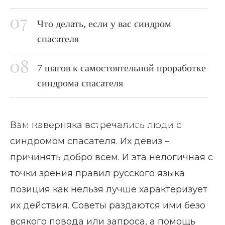
Что делать, если у вас синдром
спасателя
7 шагов к самостоятельной проработке
синдрома спасателя
Вам наверняка встречались люди с
Главная страница
Блог
Синдром спасателя
синдромом спасателя. Их девиз –
причинять добро всем. И эта нелогичная с
точки зрения правил русского языка
позиция как нельзя лучше характеризует
их действия. Советы раздаются ими безо
всякого повода или запроса, а помощь