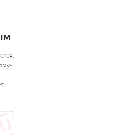
ым
ется,
ому-
ет