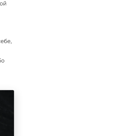
гой
ебе,
бо