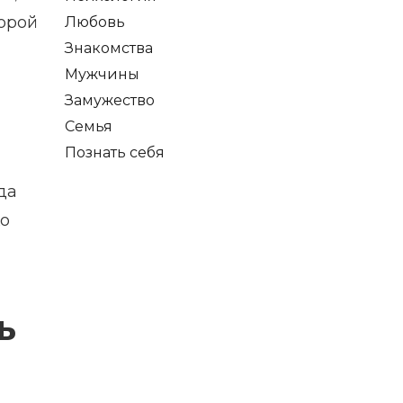
порой
Любовь
Знакомства
Мужчины
Замужество
Семья
Познать себя
да
ко
ь