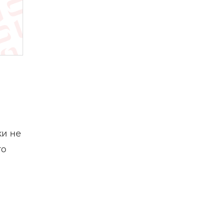
ки не
то